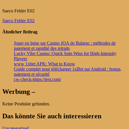
Saeco Fehler E02
Beitragsnavigation
Saeco Fehler E02
Ähnlicher Beitrag
Jouer en ligne sur Casino JOA de Balaruc : méthodes de
paiement et rapidité des retraits
Lucky Vibe Casino: Quick Spin Wins for High‑Intensity
Players
www 1xbet APK: What to Know
Guide complet pour télécharger 1xBet sur Android : bonus,
paiement et sécurité
cw-check-https://test.com/
Werbung –
Keine Produkte gefunden.
Das könnte Sie auch interessieren
Uncategorized