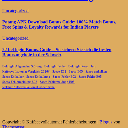
Uncategorized
Patang APK Download Bonus Guide: 100% Match Bonus,
Free Spins & Loyalty Rewards for Indian Players
Uncategorized
22 bet login Bonus-Guide – So sichern Sie sich die besten
Bonusangebote in der Schweiz
Delonghi Allgemeine Störung
Delonghi Fehler
Delonghi Reset
Jura
Kaffeevollautomat Vergleich 2026#
Saeco E02
Saeco E05
Saeco entkalken
Saeco Entkalker
Saeco Entkalkung
Saeco Fehler E02
Saeco Fehler E05
Saeco Fehlermeldung E02
Saeco Fehlermeldung E05
welcher Kaffeevollautomat ist der Beste
Copyright © Kaffeeevollautomat Fehlerbehebungen
|
Blogus
von
Themeansar
.