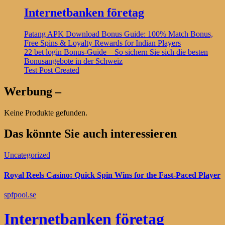
Internetbanken företag
Patang APK Download Bonus Guide: 100% Match Bonus,
Free Spins & Loyalty Rewards for Indian Players
22 bet login Bonus-Guide – So sichern Sie sich die besten
Bonusangebote in der Schweiz
Test Post Created
Werbung –
Keine Produkte gefunden.
Das könnte Sie auch interessieren
Uncategorized
Royal Reels Casino: Quick Spin Wins for the Fast‑Paced Player
spfpool.se
Internetbanken företag