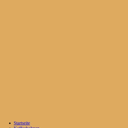
Kaffeevollautomat Fehlerbehebungen
Kaffeevollautomat Fehlerbehebungen
Startseite